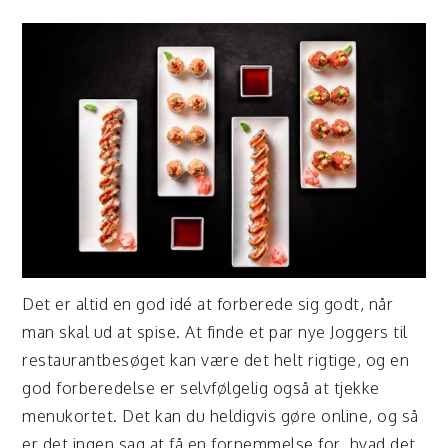
Det er altid en god idé at forberede sig godt, når
man skal ud at spise. At finde et par nye Joggers til
restaurantbesøget kan være det helt rigtige, og en
god forberedelse er selvfølgelig også at tjekke
menukortet. Det kan du heldigvis gøre online, og så
er det ingen sag at få en fornemmelse for, hvad det