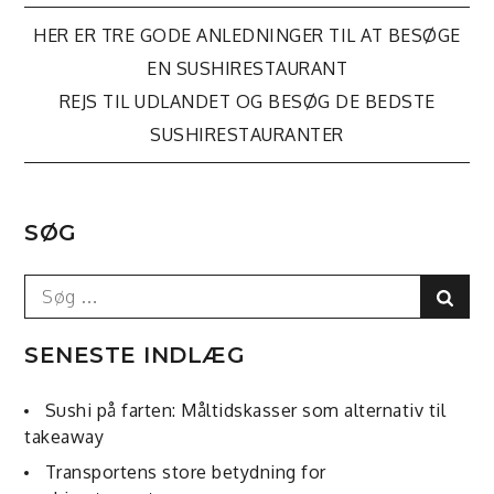
Indlægsnavigation
HER ER TRE GODE ANLEDNINGER TIL AT BESØGE
EN SUSHIRESTAURANT
REJS TIL UDLANDET OG BESØG DE BEDSTE
SUSHIRESTAURANTER
SØG
Search
Sear
for:
SENESTE INDLÆG
Sushi på farten: Måltidskasser som alternativ til
takeaway
Transportens store betydning for