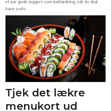
et par gode Joggers som beklædning, når du skal
have sushi.
Tjek det lækre
menukort ud