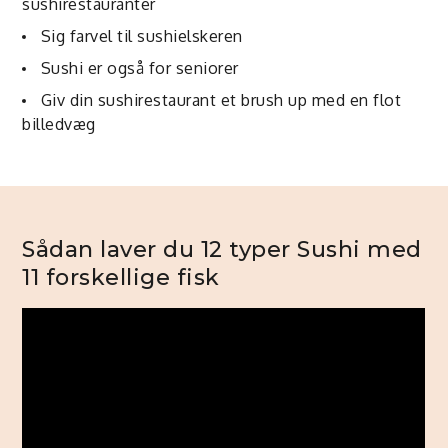
sushirestauranter
Sig farvel til sushielskeren
Sushi er også for seniorer
Giv din sushirestaurant et brush up med en flot
billedvæg
Sådan laver du 12 typer Sushi med
11 forskellige fisk
Videoafspiller