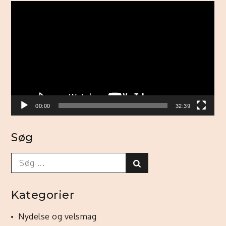
Videoafspiller
00:00
32:39
Søg
Search
Search
for:
Kategorier
Nydelse og velsmag