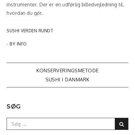
instrumenter. Der er en udførlig billedvejledning til,
hvordan du gør.
SUSHI VERDEN RUNDT
- BY
INFO
Indlægsnavigation
KONSERVERINGSMETODE
SUSHI I DANMARK
SØG
Search
Sear
for: