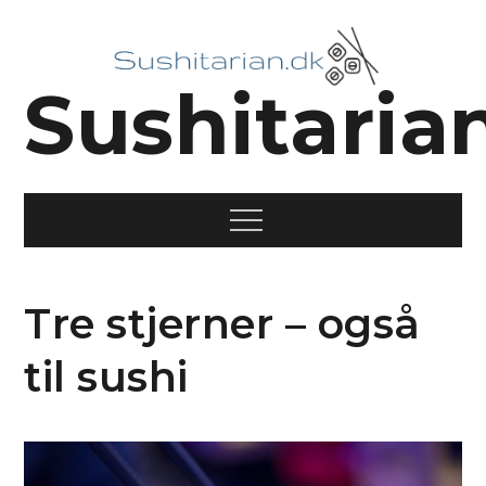
Skip
to
content
Sushitaria
Menu
Tre stjerner – også
til sushi